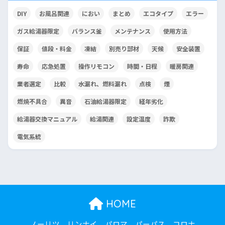
DIY
お風呂関連
におい
まとめ
エコタイプ
エラー
ガス給湯器限定
バランス釜
メンテナンス
使用方法
保証
値段・料金
凍結
別売り部材
天候
安全装置
寿命
応急処置
操作リモコン
時間・日程
暖房関連
業者選定
比較
水漏れ、燃料漏れ
点検
煙
燃焼不具合
異音
石油給湯器限定
経年劣化
給湯器交換マニュアル
給湯関連
設定温度
詐欺
電気系統
HOME
ノーリツ
リンナイ
パロマ
パーパス
コロナ