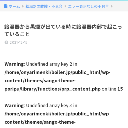
ホーム
給湯器の故障・不具合
エラー表示なしの不具合
給湯器から黒煙が出ている時に給湯器内部で起こっ
ていること
2021-12-15
Warning
: Undefined array key 2 in
/home/onyarimenki/boiler.jp/public_html/wp-
content/themes/sango-theme-
poripu/library/functions/prp_content.php
on line
15
Warning
: Undefined array key 3 in
/home/onyarimenki/boiler.jp/public_html/wp-
content/themes/sango-theme-