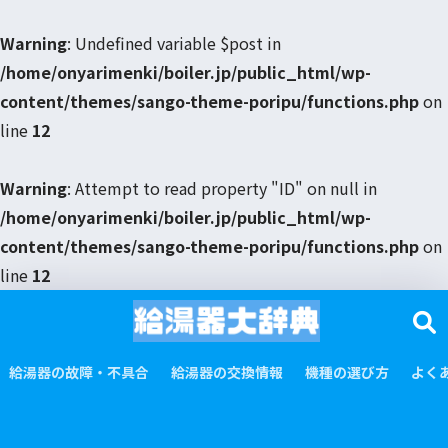
Warning
: Undefined variable $post in
/home/onyarimenki/boiler.jp/public_html/wp-
content/themes/sango-theme-poripu/functions.php
on
line
12
Warning
: Attempt to read property "ID" on null in
/home/onyarimenki/boiler.jp/public_html/wp-
content/themes/sango-theme-poripu/functions.php
on
line
12
給湯器の故障・不具合
給湯器の交換情報
機種の選び方
よく