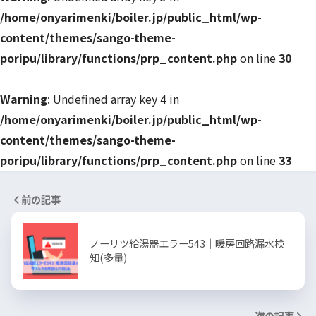
/home/onyarimenki/boiler.jp/public_html/wp-
content/themes/sango-theme-
poripu/library/functions/prp_content.php
on line
30
Warning
: Undefined array key 4 in
/home/onyarimenki/boiler.jp/public_html/wp-
content/themes/sango-theme-
poripu/library/functions/prp_content.php
on line
33
前の記事
ノーリツ給湯器エラー543｜暖房回路漏水検
知(多量)
次の記事