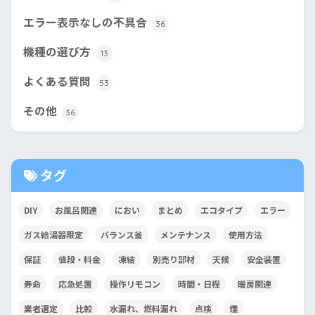
エラー表示なしの不具合
36
機種の選び方
13
よくある質問
53
その他
36
タグ
DIY
お風呂関連
におい
まとめ
エコタイプ
エラー
ガス給湯器限定
バランス釜
メンテナンス
使用方法
保証
値段・料金
凍結
別売り部材
天候
安全装置
寿命
応急処置
操作リモコン
時間・日程
暖房関連
業者選定
比較
水漏れ、燃料漏れ
点検
煙