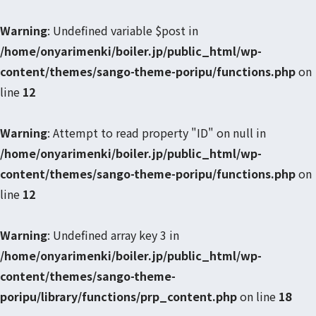
Warning
: Undefined variable $post in
/home/onyarimenki/boiler.jp/public_html/wp-
content/themes/sango-theme-poripu/functions.php
on
line
12
Warning
: Attempt to read property "ID" on null in
/home/onyarimenki/boiler.jp/public_html/wp-
content/themes/sango-theme-poripu/functions.php
on
line
12
Warning
: Undefined array key 3 in
/home/onyarimenki/boiler.jp/public_html/wp-
content/themes/sango-theme-
poripu/library/functions/prp_content.php
on line
18