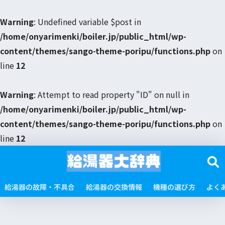
Warning
: Undefined variable $post in
/home/onyarimenki/boiler.jp/public_html/wp-
content/themes/sango-theme-poripu/functions.php
on
line
12
Warning
: Attempt to read property "ID" on null in
/home/onyarimenki/boiler.jp/public_html/wp-
content/themes/sango-theme-poripu/functions.php
on
line
12
給湯器の故障・不具合
給湯器の交換情報
機種の選び方
よく