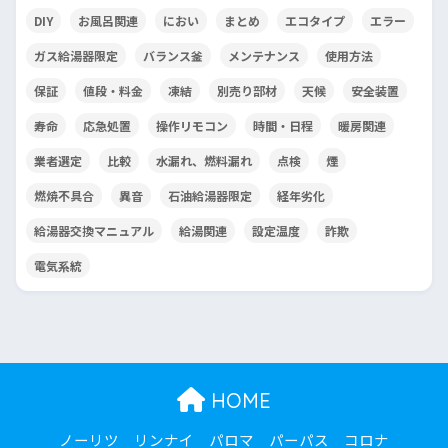
DIY
お風呂関連
におい
まとめ
エコタイプ
エラー
ガス給湯器限定
バランス釜
メンテナンス
使用方法
保証
値段・料金
凍結
別売り部材
天候
安全装置
寿命
応急処置
操作リモコン
時間・日程
暖房関連
業者選定
比較
水漏れ、燃料漏れ
点検
煙
燃焼不具合
異音
石油給湯器限定
経年劣化
給湯器交換マニュアル
給湯関連
設定温度
詐欺
電気系統
HOME
ノーリツ
リンナイ
パロマ
パーパス
コロナ