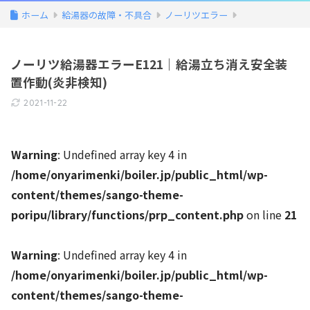
ホーム
給湯器の故障・不具合
ノーリツエラー
ノーリツ給湯器エラーE121｜給湯立ち消え安全装
置作動(炎非検知)
2021-11-22
Warning
: Undefined array key 4 in
/home/onyarimenki/boiler.jp/public_html/wp-
content/themes/sango-theme-
poripu/library/functions/prp_content.php
on line
21
Warning
: Undefined array key 4 in
/home/onyarimenki/boiler.jp/public_html/wp-
content/themes/sango-theme-