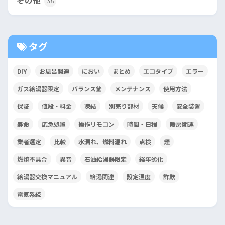
その他
36
タグ
DIY
お風呂関連
におい
まとめ
エコタイプ
エラー
ガス給湯器限定
バランス釜
メンテナンス
使用方法
保証
値段・料金
凍結
別売り部材
天候
安全装置
寿命
応急処置
操作リモコン
時間・日程
暖房関連
業者選定
比較
水漏れ、燃料漏れ
点検
煙
燃焼不具合
異音
石油給湯器限定
経年劣化
給湯器交換マニュアル
給湯関連
設定温度
詐欺
電気系統