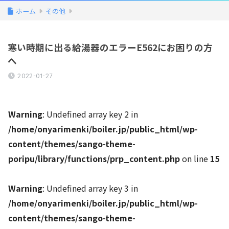
ホーム
その他
寒い時期に出る給湯器のエラーE562にお困りの方
へ
2022-01-27
Warning
: Undefined array key 2 in
/home/onyarimenki/boiler.jp/public_html/wp-
content/themes/sango-theme-
poripu/library/functions/prp_content.php
on line
15
Warning
: Undefined array key 3 in
/home/onyarimenki/boiler.jp/public_html/wp-
content/themes/sango-theme-