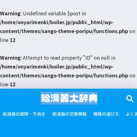
Warning
: Undefined variable $post in
/home/onyarimenki/boiler.jp/public_html/wp-
content/themes/sango-theme-poripu/functions.php
on
line
12
Warning
: Attempt to read property "ID" on null in
/home/onyarimenki/boiler.jp/public_html/wp-
content/themes/sango-theme-poripu/functions.php
on
line
12
給湯器の故障・不具合
給湯器の交換情報
機種の選び方
よく